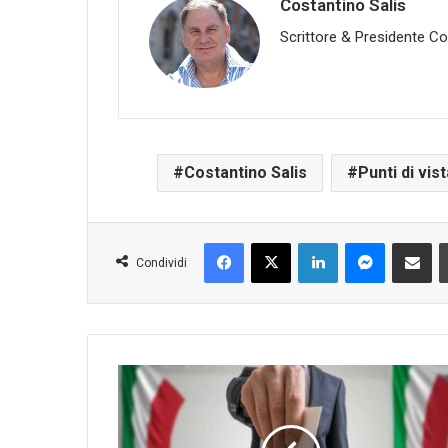
Costantino Salis
Scrittore & Presidente Com
Costantino Salis
Punti di vist
Facebook
X
LinkedIn
Messenge
Condividi 
Condividi
Lettera
del
Presidente
Comites