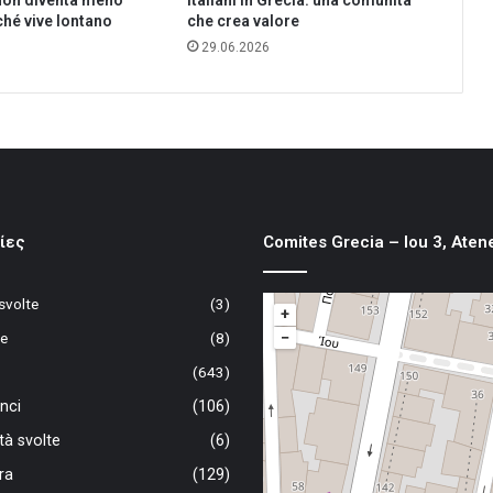
 non diventa meno
Italiani in Grecia: una comunità
ché vive lontano
che crea valore
29.06.2026
ίες
Comites Grecia – Iou 3, Aten
 svolte
(3)
+
−
te
(8)
(643)
nci
(106)
ità svolte
(6)
ra
(129)