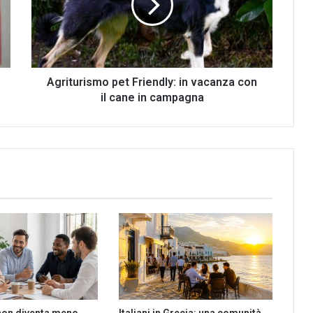
vacanza
con
il
cane
in
campagna
Agriturismo pet Friendly: in vacanza con
il cane in campagna