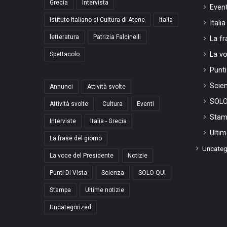
Grecia
Intervista
Event
Istituto Italiano di Cultura di Atene
Italia
Itali
letteratura
Patrizia Falcinelli
La fr
La vo
Spettacolo
Punti
Scie
Annunci
Attività svolte
SOLO
Attività svolte
Cultura
Eventi
Stam
Interviste
Italia - Grecia
Ultim
La frase del giorno
Uncateg
La voce del Presidente
Notizie
Punti Di Vista
Scienza
SOLO QUI
Stampa
Ultime notizie
Uncategorized