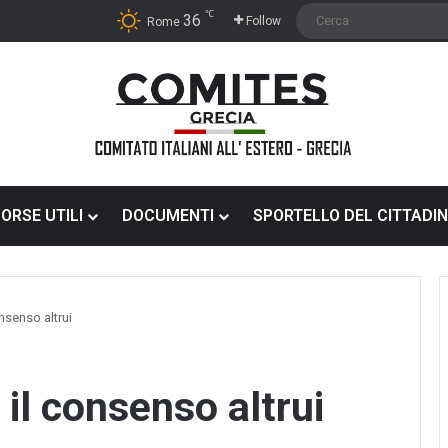
℃
36
Follow
Rome
SORSE UTILI
DOCUMENTI
SPORTELLO DEL CITTADI
nsenso altrui
ELEZIONI
il consenso altrui
COMITES
2026:
GUIDA