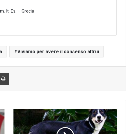
. It. Es. – Grecia
a
Viviamo per avere il consenso altrui
r
via email
Print
Agriturismo
pet
Friendly:
in