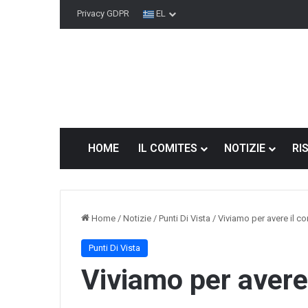
Privacy GDPR
EL
HOME
IL COMITES
NOTIZIE
RI
Home
/
Notizie
/
Punti Di Vista
/
Viviamo per avere il co
Punti Di Vista
Se
Viviamo per avere 
il
Comites
non