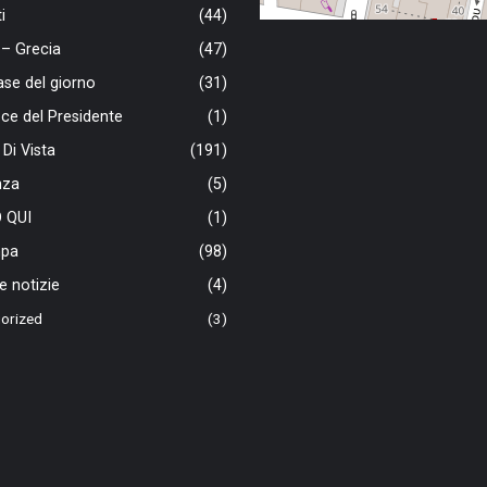
i
(44)
a – Grecia
(47)
ase del giorno
(31)
ce del Presidente
(1)
 Di Vista
(191)
nza
(5)
 QUI
(1)
pa
(98)
e notizie
(4)
orized
(3)