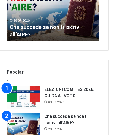
ti
of
iscrivi
Greek
all’AIRE?
dance
28.07.2026
28.07.2026
Che succede se non ti iscrivi
Let’s meet th
all’AIRE?
dance
Popolari
ELEZIONI COMITES 2026:
GUIDA AL VOTO
03.08.2026
Che succede se non ti
iscrivi all’AIRE?
28.07.2026