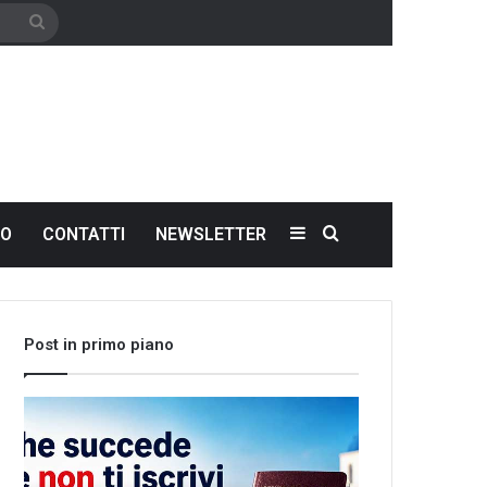
Cerca
Sidebar
Cerca
NO
CONTATTI
NEWSLETTER
Post in primo piano
Che
Let’s
succede
meet
se
the
non
world