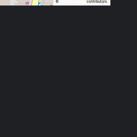
©
OpenStreetMap
contributors.