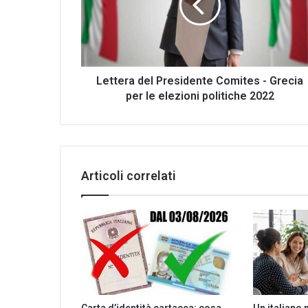
-
Grecia
per
le
elezioni
politiche
Lettera del Presidente Comites - Grecia
2022
per le elezioni politiche 2022
Articoli correlati