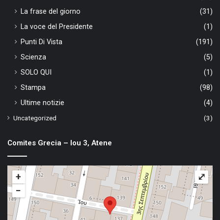
La frase del giorno
(31)
La voce del Presidente
(1)
Punti Di Vista
(191)
Scienza
(5)
SOLO QUI
(1)
Stampa
(98)
Ultime notizie
(4)
Uncategorized
(3)
Comites Grecia – Iou 3, Atene
+
⤢
−