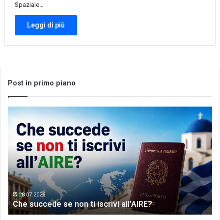
Spaziale…
Leggi di più
Post in primo piano
Che
Let
succede
me
se
th
non
wo
ti
of
iscrivi
Gr
all’AIRE?
da
28.07.2026
Che succede se non ti iscrivi all’AIRE?