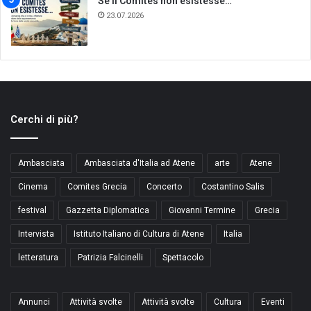
Se il Comites non esistesse…
23.07.2026
Cerchi di più?
Ambasciata
Ambasciata d'Italia ad Atene
arte
Atene
Cinema
Comites Grecia
Concerto
Costantino Salis
festival
Gazzetta Diplomatica
Giovanni Termine
Grecia
Intervista
Istituto Italiano di Cultura di Atene
Italia
letteratura
Patrizia Falcinelli
Spettacolo
Annunci
Attività svolte
Attività svolte
Cultura
Eventi