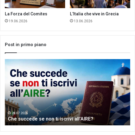
La Forza del Comites
L’Italia che vive in Grecia
19.06.2026
13.06.2026
Post in primo piano
Che
Let
succede
me
se
th
non
wo
ti
of
iscrivi
Gr
all’AIRE?
da
28.07.2026
Che succede se non ti iscrivi all’AIRE?