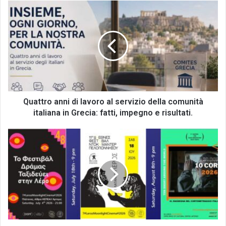
Quattro
anni
di
lavoro
al
servizio
della
comunità
italiana
in
Quattro anni di lavoro al servizio della comunità
Grecia:
italiana in Grecia: fatti, impegno e risultati.
fatti,
impegno
48°
e
DISFF
risultati.
on
the
road