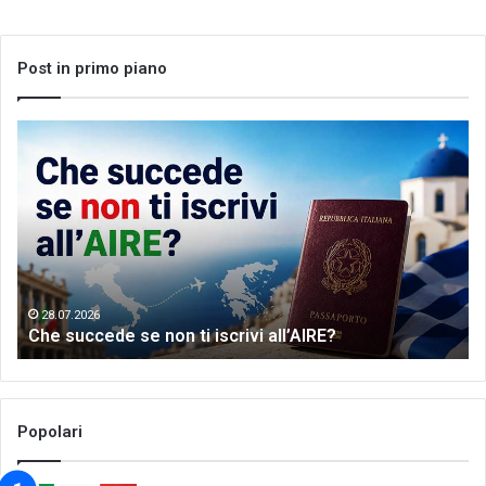
Post in primo piano
Che
Let
succede
me
se
th
non
wo
ti
of
iscrivi
Gr
all’AIRE?
da
28.07.2026
Che succede se non ti iscrivi all’AIRE?
Popolari