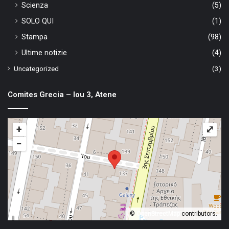
Scienza
(5)
SOLO QUI
(1)
Stampa
(98)
Ultime notizie
(4)
Uncategorized
(3)
Comites Grecia – Iou 3, Atene
+
⤢
−
©
OpenStreetMap
contributors.