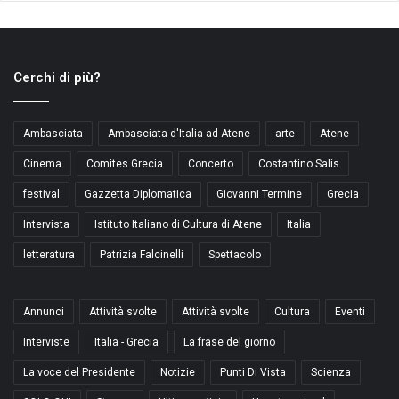
Cerchi di più?
Ambasciata
Ambasciata d'Italia ad Atene
arte
Atene
Cinema
Comites Grecia
Concerto
Costantino Salis
festival
Gazzetta Diplomatica
Giovanni Termine
Grecia
Intervista
Istituto Italiano di Cultura di Atene
Italia
letteratura
Patrizia Falcinelli
Spettacolo
Annunci
Attività svolte
Attività svolte
Cultura
Eventi
Interviste
Italia - Grecia
La frase del giorno
La voce del Presidente
Notizie
Punti Di Vista
Scienza