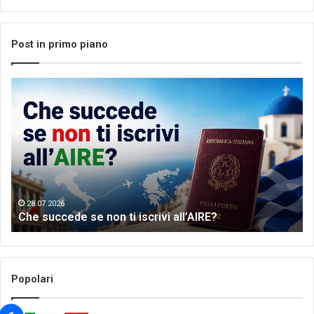
Post in primo piano
Che
Let
succede
me
se
th
non
wo
ti
of
iscrivi
Gr
all’AIRE?
da
28.07.2026
Che succede se non ti iscrivi all’AIRE?
Popolari