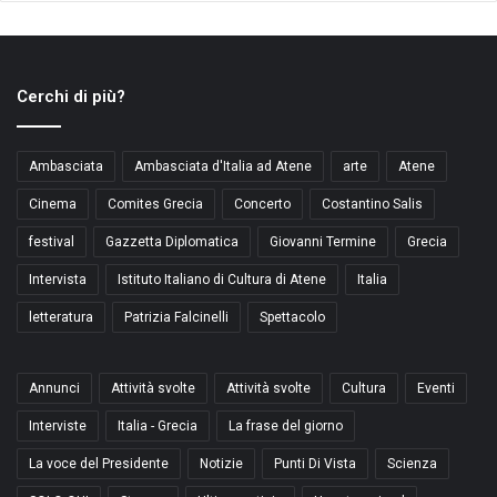
Cerchi di più?
Ambasciata
Ambasciata d'Italia ad Atene
arte
Atene
Cinema
Comites Grecia
Concerto
Costantino Salis
festival
Gazzetta Diplomatica
Giovanni Termine
Grecia
Intervista
Istituto Italiano di Cultura di Atene
Italia
letteratura
Patrizia Falcinelli
Spettacolo
Annunci
Attività svolte
Attività svolte
Cultura
Eventi
Interviste
Italia - Grecia
La frase del giorno
La voce del Presidente
Notizie
Punti Di Vista
Scienza