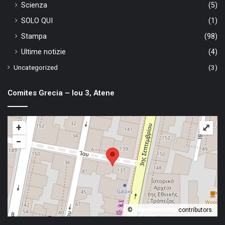
Scienza
(5)
SOLO QUI
(1)
Stampa
(98)
Ultime notizie
(4)
Uncategorized
(3)
Comites Grecia – Iou 3, Atene
+
⤢
−
©
OpenStreetMap
contributors.