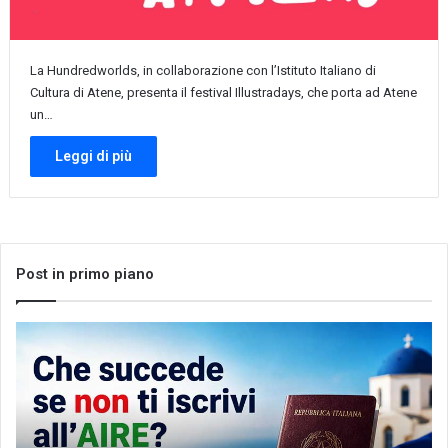
La Hundredworlds, in collaborazione con l’Istituto Italiano di
Cultura di Atene, presenta il festival Illustradays, che porta ad Atene
un…
Leggi di più
Post in primo piano
Che
Let
succede
me
se
th
non
wo
ti
of
iscrivi
Gr