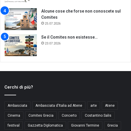
Alcune cose che forse non conoscete sul
Comites
25.07.2026
Se il Comites non esistesse…
23.07.2026
Cerchi di più?
Ambasciata
Ambasciata d'Italia ad Atene
arte
Atene
Cinema
Comites Grecia
Concerto
Costantino Salis
festival
Gazzetta Diplomatica
Giovanni Termine
Grecia