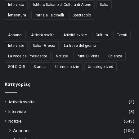
Intervista
Istituto Italiano di Cultura di Atene
Italia
letteratura
Patrizia Falcinelli
Spettacolo
Annunci
Attività svolte
Attività svolte
Cultura
Eventi
Interviste
Italia - Grecia
La frase del giorno
La voce del Presidente
Notizie
Punti Di Vista
Scienza
SOLO QUI
Stampa
Ultime notizie
Uncategorized
Kατηγορίες
Attività svolte
(3)
Interviste
(8)
Notizie
(643)
Annunci
(106)