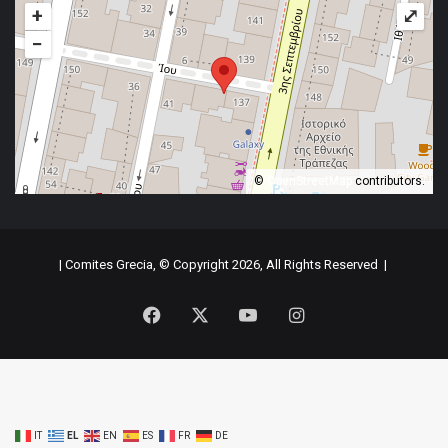
+
⤢
−
©
OpenStreetMap
contributors.
| Comites Grecia, © Copyright 2026, All Rights Reserved |
Facebook
X
YouTube
Instagram
IT
EL
EN
ES
FR
DE