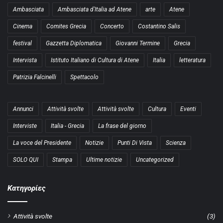
Ambasciata
Ambasciata d'Italia ad Atene
arte
Atene
Cinema
Comites Grecia
Concerto
Costantino Salis
festival
Gazzetta Diplomatica
Giovanni Termine
Grecia
Intervista
Istituto Italiano di Cultura di Atene
Italia
letteratura
Patrizia Falcinelli
Spettacolo
Annunci
Attività svolte
Attività svolte
Cultura
Eventi
Interviste
Italia - Grecia
La frase del giorno
La voce del Presidente
Notizie
Punti Di Vista
Scienza
SOLO QUI
Stampa
Ultime notizie
Uncategorized
Kατηγορίες
Attività svolte
(3)