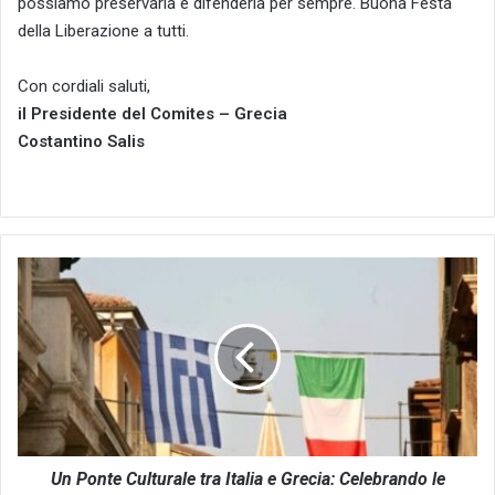
possiamo preservarla e difenderla per sempre. Buona Festa
della Liberazione a tutti.
Con cordiali saluti,
il Presidente del Comites – Grecia
Costantino Salis
Un
Ponte
Culturale
tra
Italia
e
Grecia:
Celebrando
le
Connessioni
Un Ponte Culturale tra Italia e Grecia: Celebrando le