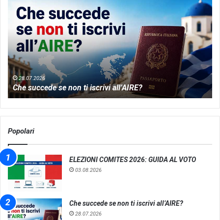
succede
me
se
th
non
wo
ti
of
iscrivi
Gr
all’AIRE?
da
28.07.2026
Che succede se non ti iscrivi all’AIRE?
Popolari
ELEZIONI COMITES 2026: GUIDA AL VOTO
03.08.2026
Che succede se non ti iscrivi all’AIRE?
28.07.2026