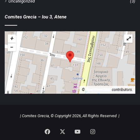
Uncategorized
(3)
Comites Grecia – Iou 3, Atene
+
⤢
−
©
OpenStreetMap
contributors.
| Comites Grecia, © Copyright 2026, All Rights Reserved |
Facebook
X
YouTube
Instagram