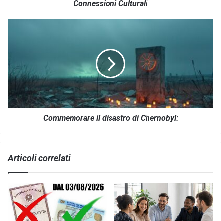
Culturali
Connessioni Culturali
Commemorare
il
disastro
di
Chernobyl:
Commemorare il disastro di Chernobyl:
Articoli correlati