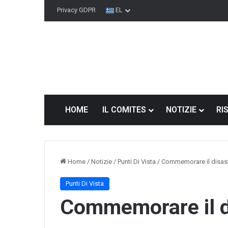
Privacy GDPR
EL
HOME
IL COMITES
NOTIZIE
RI
Home
/
Notizie
/
Punti Di Vista
/
Commemorare il disast
Punti Di Vista
Se
Commemorare il di
il
Comites
non