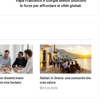
affrontare
Papa Francesco e Giorgia Meloni uniscono
le
le forze per affrontare le sfide globali.
sfide
globali.
non diventa meno
Italiani in Grecia: una comunità che
hé vive lontano
crea valore
29.06.2026