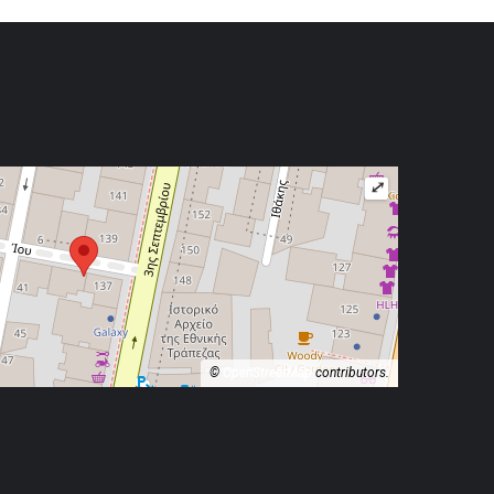
⤢
©
OpenStreetMap
contributors.