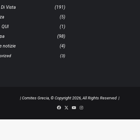
 Di Vista
(191)
nza
(5)
 QUI
(1)
pa
(98)
e notizie
(4)
orized
(3)
| Comites Grecia, © Copyright 2026, All Rights Reserved |
Facebook
X
YouTube
Instagram