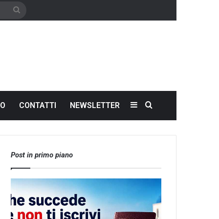
Cerca
Sidebar
Cerca
NO
CONTATTI
NEWSLETTER
Post in primo piano
Che
Let’s
succede
meet
se
the
non
world