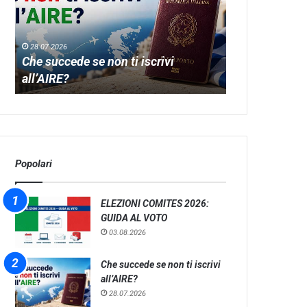
ti
of
iscrivi
Greek
all’AIRE?
dance
28.07.2026
L
Che succede se non ti iscrivi
28.07.2026
all’AIRE?
Let’s meet th
Popolari
ELEZIONI COMITES 2026:
GUIDA AL VOTO
03.08.2026
Che succede se non ti iscrivi
all’AIRE?
28.07.2026