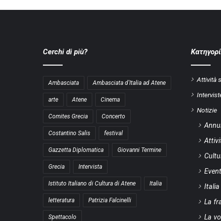
Cerchi di più?
Kατηγορί
Attività 
Ambasciata
Ambasciata d'Italia ad Atene
Intervist
arte
Atene
Cinema
Notizie
Comites Grecia
Concerto
Annu
Costantino Salis
festival
Attiv
Gazzetta Diplomatica
Giovanni Termine
Cultu
Grecia
Intervista
Event
Istituto Italiano di Cultura di Atene
Italia
Itali
letteratura
Patrizia Falcinelli
La fr
La vo
Spettacolo