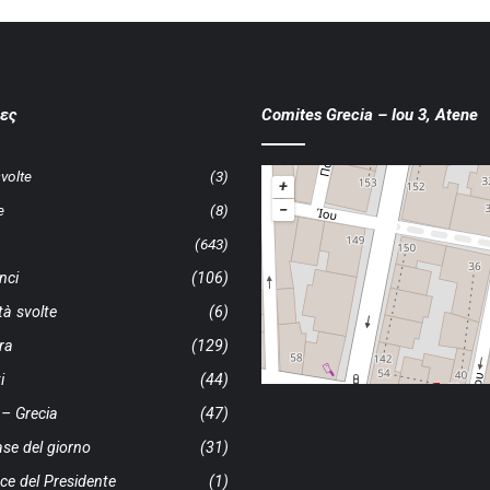
ες
Comites Grecia – Iou 3, Atene
svolte
(3)
+
−
e
(8)
(643)
nci
(106)
ità svolte
(6)
ra
(129)
i
(44)
a – Grecia
(47)
ase del giorno
(31)
ce del Presidente
(1)