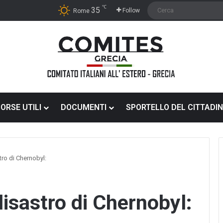
℃
35
Follow
Rome
SORSE UTILI
DOCUMENTI
SPORTELLO DEL CITTADI
ro di Chernobyl:
ELEZIONI
sastro di Chernobyl:
COMITES
2026:
GUIDA