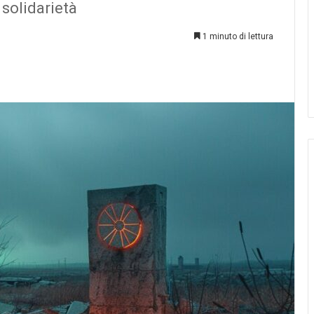
 solidarietà
AL
VOTO
1 minuto di lettura
03.08.2026
ELEZIONI COMITES 2026: GUIDA A
n esistesse…
VOTO