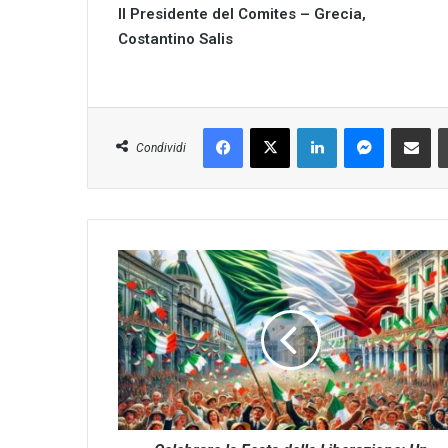
Il Presidente del Comites – Grecia,
Costantino Salis
Facebook
X
LinkedIn
Messenger
Condividi v
Condividi
Celebrare
la
Festa
della
Liberazione:
Un
Tributo
alla
Resistenza