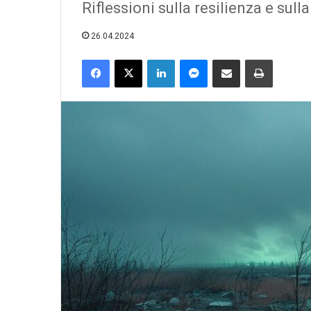
Riflessioni sulla resilienza e sulla
esistesse…
26.04.2024
Facebook
X
LinkedIn
Messenger
Condividi via email
Print
23.07.2026
Se il Comites no