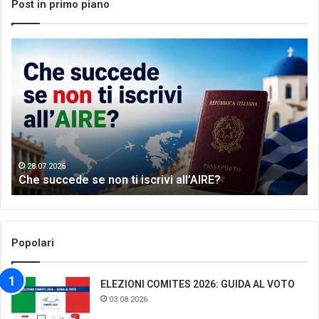
Post in primo piano
Che
Let
succede
me
se
th
non
wo
ti
of
iscrivi
Gr
all’AIRE?
da
28.07.2026
Che succede se non ti iscrivi all’AIRE?
Popolari
ELEZIONI COMITES 2026: GUIDA AL VOTO
03.08.2026