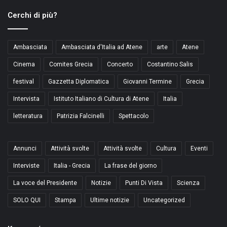
Cerchi di più?
Ambasciata
Ambasciata d'Italia ad Atene
arte
Atene
Cinema
Comites Grecia
Concerto
Costantino Salis
festival
Gazzetta Diplomatica
Giovanni Termine
Grecia
Intervista
Istituto Italiano di Cultura di Atene
Italia
letteratura
Patrizia Falcinelli
Spettacolo
Annunci
Attività svolte
Attività svolte
Cultura
Eventi
Interviste
Italia - Grecia
La frase del giorno
La voce del Presidente
Notizie
Punti Di Vista
Scienza
SOLO QUI
Stampa
Ultime notizie
Uncategorized