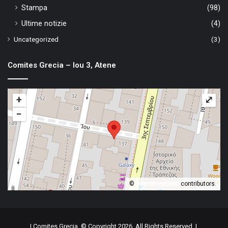
Stampa
(98)
Ultime notizie
(4)
Uncategorized
(3)
Comites Grecia – Iou 3, Atene
+
⤢
−
©
OpenStreetMap
contributors.
| Comites Grecia, © Copyright 2026, All Rights Reserved |