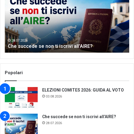
se
th
non
wo
ti
of
iscrivi
Gr
all’AIRE?
da
28.07.2026
Che succede se non ti iscrivi all’AIRE?
Popolari
ELEZIONI COMITES 2026: GUIDA AL VOTO
03.08.2026
Che succede se non ti iscrivi all’AIRE?
28.07.2026