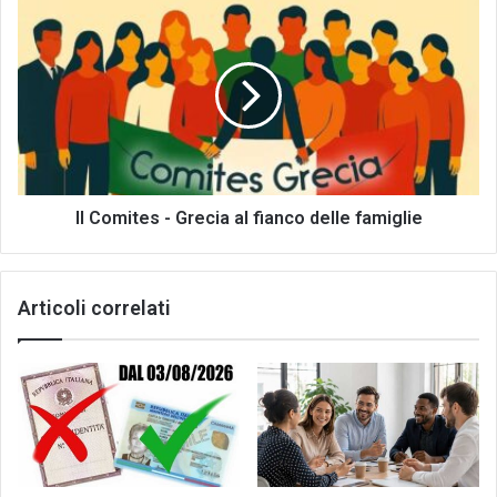
Il
Comites
-
Grecia
al
fianco
delle
famiglie
Il Comites - Grecia al fianco delle famiglie
Articoli correlati