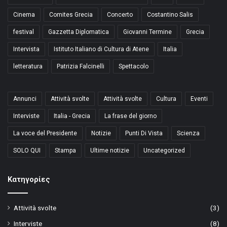
Cinema
Comites Grecia
Concerto
Costantino Salis
festival
Gazzetta Diplomatica
Giovanni Termine
Grecia
Intervista
Istituto Italiano di Cultura di Atene
Italia
letteratura
Patrizia Falcinelli
Spettacolo
Annunci
Attività svolte
Attività svolte
Cultura
Eventi
Interviste
Italia - Grecia
La frase del giorno
La voce del Presidente
Notizie
Punti Di Vista
Scienza
SOLO QUI
Stampa
Ultime notizie
Uncategorized
Kατηγορίες
Attività svolte
(3)
Interviste
(8)