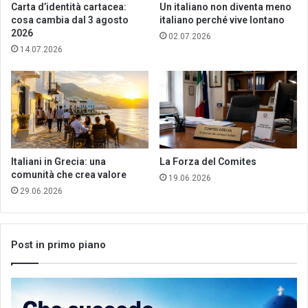
Carta d’identità cartacea:
Un italiano non diventa meno
cosa cambia dal 3 agosto
italiano perché vive lontano
2026
02.07.2026
14.07.2026
Italiani in Grecia: una
La Forza del Comites
comunità che crea valore
19.06.2026
29.06.2026
Post in primo piano
Che
Let
succede
me