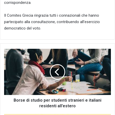
corrispondenza.
Il Comites Grecia ringrazia tutti i connazionali che hanno
partecipato alla consultazione, contribuendo all’esercizio
democratico del voto.
Borse
di
studio
per
studenti
stranieri
e
italiani
residenti
all’estero
Borse di studio per studenti stranieri e italiani
residenti all’estero