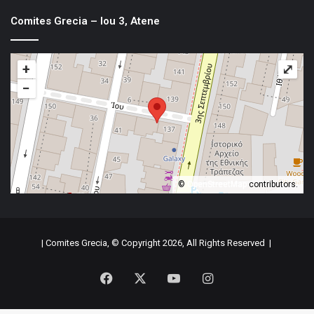
Comites Grecia – Iou 3, Atene
+
⤢
−
©
OpenStreetMap
contributors.
| Comites Grecia, © Copyright 2026, All Rights Reserved |
Facebook
X
YouTube
Instagram