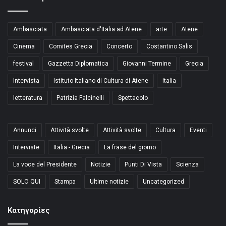
Ambasciata
Ambasciata d'Italia ad Atene
arte
Atene
Cinema
Comites Grecia
Concerto
Costantino Salis
festival
Gazzetta Diplomatica
Giovanni Termine
Grecia
Intervista
Istituto Italiano di Cultura di Atene
Italia
letteratura
Patrizia Falcinelli
Spettacolo
Annunci
Attività svolte
Attività svolte
Cultura
Eventi
Interviste
Italia - Grecia
La frase del giorno
La voce del Presidente
Notizie
Punti Di Vista
Scienza
SOLO QUI
Stampa
Ultime notizie
Uncategorized
Kατηγορίες