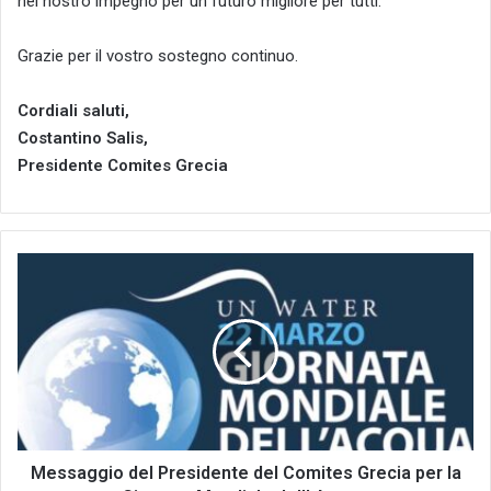
nel nostro impegno per un futuro migliore per tutti.
Grazie per il vostro sostegno continuo.
Cordiali saluti,
Costantino Salis,
Presidente Comites Grecia
Messaggio
del
Presidente
del
Comites
Grecia
per
la
Giornata
Mondiale
Messaggio del Presidente del Comites Grecia per la