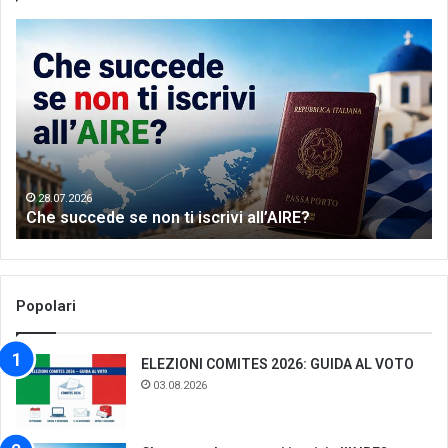
Che
Let
succede
me
se
th
non
wo
ti
of
iscrivi
Gr
all’AIRE?
da
28.07.2026
Che succede se non ti iscrivi all’AIRE?
Popolari
ELEZIONI COMITES 2026: GUIDA AL VOTO
03.08.2026