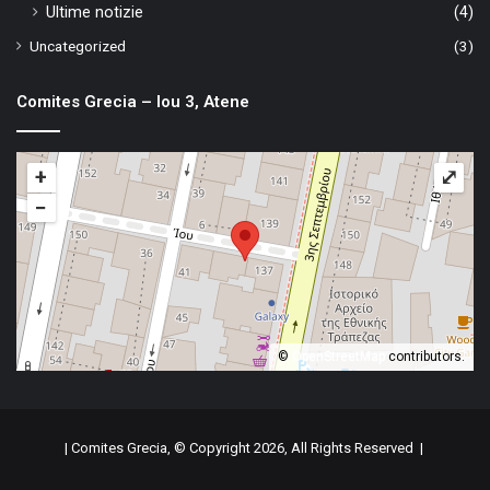
Ultime notizie
(4)
Uncategorized
(3)
Comites Grecia – Iou 3, Atene
+
⤢
−
©
OpenStreetMap
contributors.
| Comites Grecia, © Copyright 2026, All Rights Reserved |