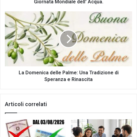
dell'
Giornata Mondiale dell' Acqua.
Acqua.
La
Domenica
delle
Palme:
Una
Tradizione
di
Speranza
e
Rinascita
La Domenica delle Palme: Una Tradizione di
Speranza e Rinascita
Articoli correlati