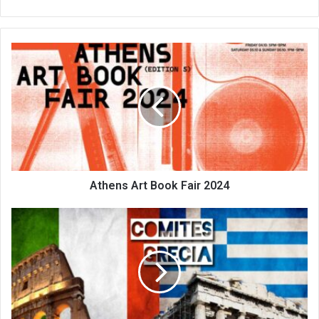
Athens
Art
Book
Fair
2024
Athens Art Book Fair 2024
Il
nostro
impegno
per
la
comunità
italiana