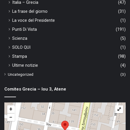
Italia – Grecia
(47)
La frase del giorno
(31)
La voce del Presidente
(1)
Punti Di Vista
(191)
Scienza
(5)
SOLO QUI
(1)
Stampa
(98)
Ultime notizie
(4)
Uncategorized
(3)
Comites Grecia – Iou 3, Atene
+
⤢
−