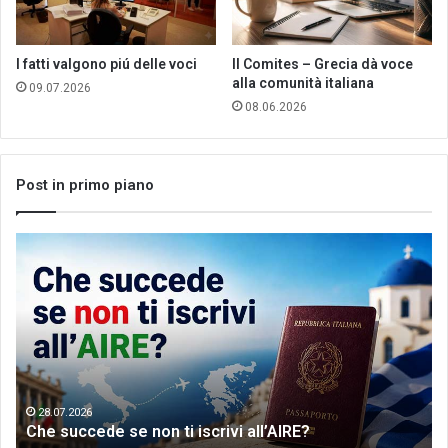
I fatti valgono piú delle voci
Il Comites – Grecia dà voce
alla comunità italiana
09.07.2026
08.06.2026
Post in primo piano
Che
Let
succede
me
se
th
non
wo
ti
of
iscrivi
Gr
all’AIRE?
da
28.07.2026
Che succede se non ti iscrivi all’AIRE?