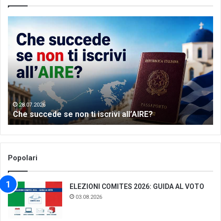
Che
Let
succede
me
se
th
non
wo
ti
of
iscrivi
Gr
all’AIRE?
da
28.07.2026
Che succede se non ti iscrivi all’AIRE?
Popolari
ELEZIONI COMITES 2026: GUIDA AL VOTO
03.08.2026