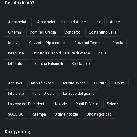
Cerchi di più?
Ambasciata
Ambasciata d'Italia ad Atene
arte
Atene
Cinema
Comites Grecia
Concerto
Costantino Salis
festival
Gazzetta Diplomatica
Giovanni Termine
Grecia
Intervista
Istituto Italiano di Cultura di Atene
Italia
letteratura
Patrizia Falcinelli
Spettacolo
Annunci
Attività svolte
Attività svolte
Cultura
Eventi
Interviste
Italia - Grecia
La frase del giorno
La voce del Presidente
Notizie
Punti Di Vista
Scienza
SOLO QUI
Stampa
Ultime notizie
Uncategorized
Kατηγορίες