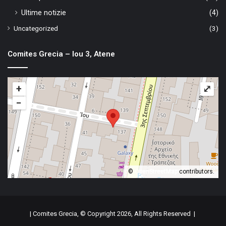
Ultime notizie
(4)
Uncategorized
(3)
Comites Grecia – Iou 3, Atene
+
⤢
−
©
OpenStreetMap
contributors.
| Comites Grecia, © Copyright 2026, All Rights Reserved |