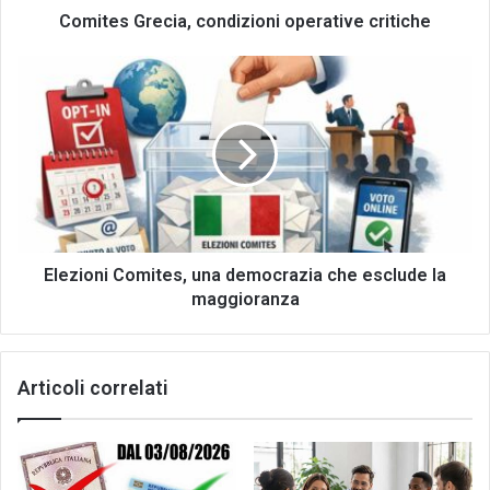
Comites Grecia, condizioni operative critiche
Elezioni
Comites,
una
democrazia
che
esclude
la
maggioranza
Elezioni Comites, una democrazia che esclude la
maggioranza
Articoli correlati