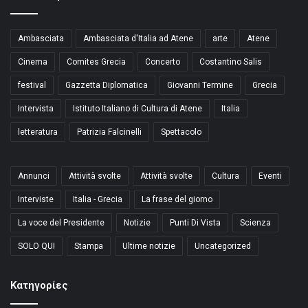
Ambasciata
Ambasciata d'Italia ad Atene
arte
Atene
Cinema
Comites Grecia
Concerto
Costantino Salis
festival
Gazzetta Diplomatica
Giovanni Termine
Grecia
Intervista
Istituto Italiano di Cultura di Atene
Italia
letteratura
Patrizia Falcinelli
Spettacolo
Annunci
Attività svolte
Attività svolte
Cultura
Eventi
Interviste
Italia - Grecia
La frase del giorno
La voce del Presidente
Notizie
Punti Di Vista
Scienza
SOLO QUI
Stampa
Ultime notizie
Uncategorized
Kατηγορίες