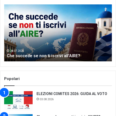
Che
Let
succede
me
se
th
non
wo
ti
of
iscrivi
Gr
all’AIRE?
da
28.07.2026
Che succede se non ti iscrivi all’AIRE?
Popolari
ELEZIONI COMITES 2026: GUIDA AL VOTO
03.08.2026