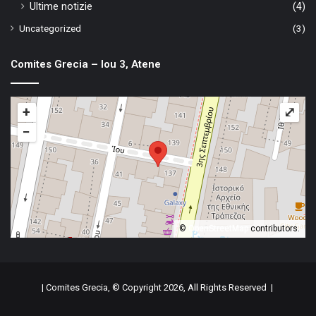
Ultime notizie
(4)
Uncategorized
(3)
Comites Grecia – Iou 3, Atene
+
⤢
−
©
OpenStreetMap
contributors.
| Comites Grecia, © Copyright 2026, All Rights Reserved |