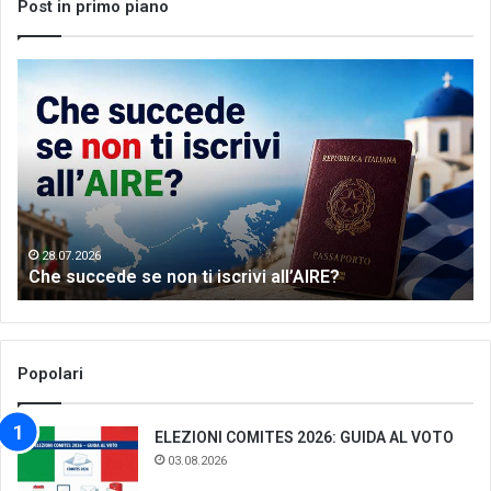
Post in primo piano
Che
Let
succede
me
se
th
non
wo
ti
of
iscrivi
Gr
all’AIRE?
da
28.07.2026
Che succede se non ti iscrivi all’AIRE?
Popolari
ELEZIONI COMITES 2026: GUIDA AL VOTO
03.08.2026