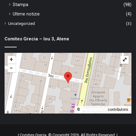
Stampa
(98)
Ultime notizie
(4)
Uncategorized
(3)
Comites Grecia – Iou 3, Atene
+
⤢
−
©
OpenStreetMap
contributors.
| Comites Grecia, © Copyright 2026, All Rights Reserved |