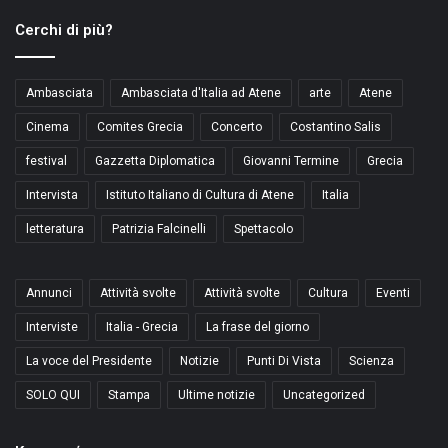
Cerchi di più?
Ambasciata
Ambasciata d'Italia ad Atene
arte
Atene
Cinema
Comites Grecia
Concerto
Costantino Salis
festival
Gazzetta Diplomatica
Giovanni Termine
Grecia
Intervista
Istituto Italiano di Cultura di Atene
Italia
letteratura
Patrizia Falcinelli
Spettacolo
Annunci
Attività svolte
Attività svolte
Cultura
Eventi
Interviste
Italia - Grecia
La frase del giorno
La voce del Presidente
Notizie
Punti Di Vista
Scienza
SOLO QUI
Stampa
Ultime notizie
Uncategorized