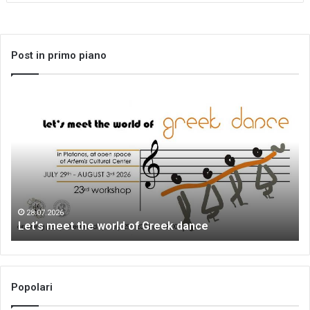
Post in primo piano
Let’s
Al
meet
co
the
ch
world
fo
of
no
Greek
co
dance
sul
Co
28.07.2026
Let’s meet the world of Greek dance
Popolari