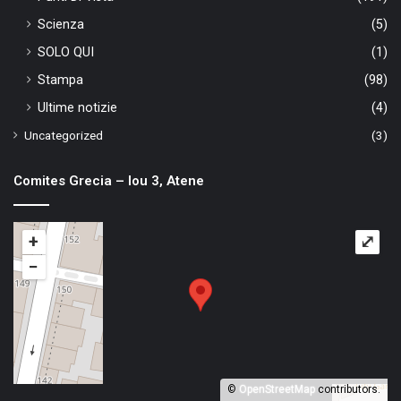
Scienza
(5)
SOLO QUI
(1)
Stampa
(98)
Ultime notizie
(4)
Uncategorized
(3)
Comites Grecia – Iou 3, Atene
+
⤢
−
©
OpenStreetMap
contributors.