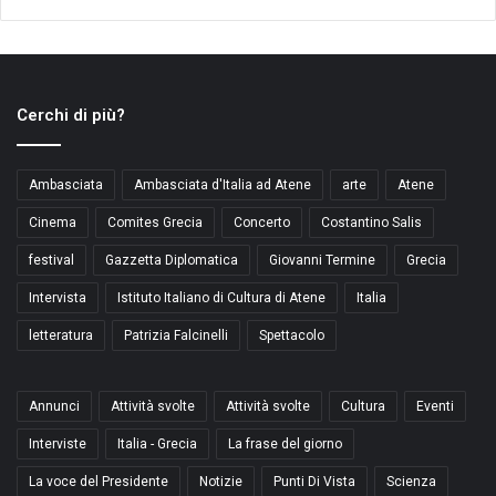
Cerchi di più?
Ambasciata
Ambasciata d'Italia ad Atene
arte
Atene
Cinema
Comites Grecia
Concerto
Costantino Salis
festival
Gazzetta Diplomatica
Giovanni Termine
Grecia
Intervista
Istituto Italiano di Cultura di Atene
Italia
letteratura
Patrizia Falcinelli
Spettacolo
Annunci
Attività svolte
Attività svolte
Cultura
Eventi
Interviste
Italia - Grecia
La frase del giorno
La voce del Presidente
Notizie
Punti Di Vista
Scienza