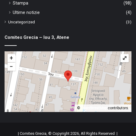
Stampa
(98)
Ultime notizie
(4)
Uncategorized
(3)
Comites Grecia – Iou 3, Atene
+
⤢
−
©
OpenStreetMap
contributors.
| Comites Grecia, © Copyright 2026, All Rights Reserved |