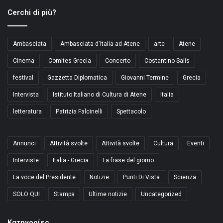
Cerchi di più?
Ambasciata
Ambasciata d'Italia ad Atene
arte
Atene
Cinema
Comites Grecia
Concerto
Costantino Salis
festival
Gazzetta Diplomatica
Giovanni Termine
Grecia
Intervista
Istituto Italiano di Cultura di Atene
Italia
letteratura
Patrizia Falcinelli
Spettacolo
Annunci
Attività svolte
Attività svolte
Cultura
Eventi
Interviste
Italia - Grecia
La frase del giorno
La voce del Presidente
Notizie
Punti Di Vista
Scienza
SOLO QUI
Stampa
Ultime notizie
Uncategorized
Kατηγορίες