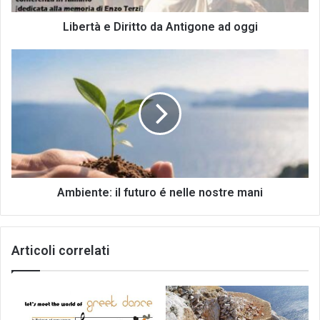
Libertà e Diritto da Antigone ad oggi
Ambiente:
il
futuro
é
nelle
nostre
mani
Ambiente: il futuro é nelle nostre mani
Articoli correlati