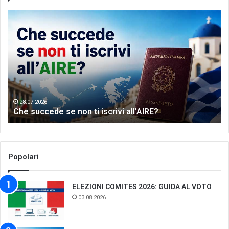
Let’s
meet
the
world
of
Greek
dance
28.07.2026
n ti iscrivi all’AIRE?
Let’s meet the world
Popolari
ELEZIONI COMITES 2026: GUIDA AL VOTO
03.08.2026