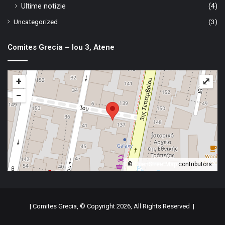
Ultime notizie
(4)
Uncategorized
(3)
Comites Grecia – Iou 3, Atene
+
⤢
−
©
OpenStreetMap
contributors.
| Comites Grecia, © Copyright 2026, All Rights Reserved |