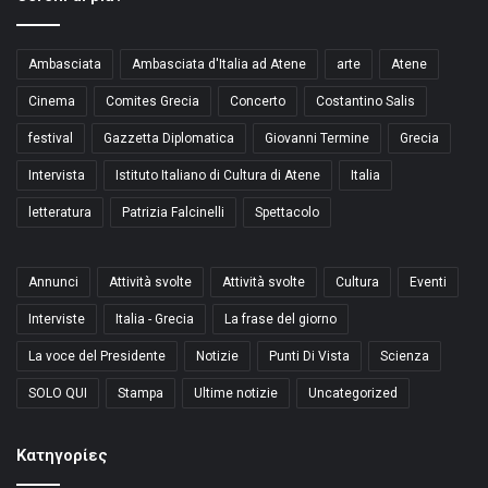
Ambasciata
Ambasciata d'Italia ad Atene
arte
Atene
Cinema
Comites Grecia
Concerto
Costantino Salis
festival
Gazzetta Diplomatica
Giovanni Termine
Grecia
Intervista
Istituto Italiano di Cultura di Atene
Italia
letteratura
Patrizia Falcinelli
Spettacolo
Annunci
Attività svolte
Attività svolte
Cultura
Eventi
Interviste
Italia - Grecia
La frase del giorno
La voce del Presidente
Notizie
Punti Di Vista
Scienza
SOLO QUI
Stampa
Ultime notizie
Uncategorized
Kατηγορίες