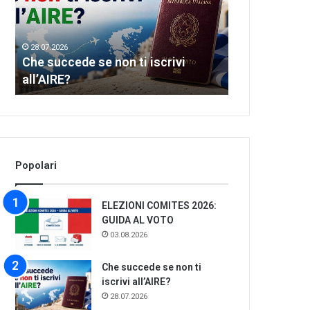
ti
of
iscrivi
Greek
all’AIRE?
dance
28.07.2026
28.07.2026
Che succede se non ti iscrivi
Let’s meet th
all’AIRE?
dance
Popolari
ELEZIONI COMITES 2026:
GUIDA AL VOTO
03.08.2026
Che succede se non ti
iscrivi all’AIRE?
28.07.2026