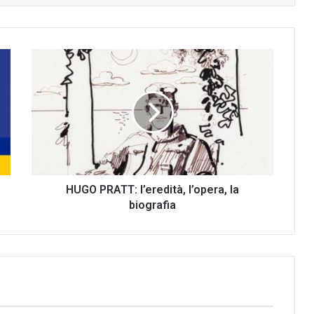
HUGO
PRATT:
l’eredità,
l’opera,
la
biografia
HUGO PRATT: l’eredità, l’opera, la
biografia