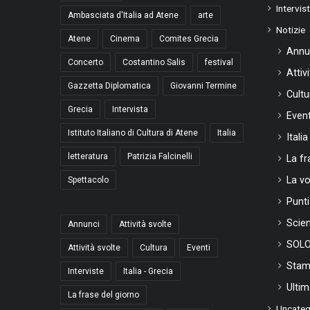
Intervis
Ambasciata d'Italia ad Atene
arte
Notizie
Atene
Cinema
Comites Grecia
Annu
Concerto
Costantino Salis
festival
Attiv
Gazzetta Diplomatica
Giovanni Termine
Cultu
Grecia
Intervista
Event
Istituto Italiano di Cultura di Atene
Italia
Itali
letteratura
Patrizia Falcinelli
La fr
La vo
Spettacolo
Punti
Scie
Annunci
Attività svolte
SOLO
Attività svolte
Cultura
Eventi
Stam
Interviste
Italia - Grecia
Ultim
La frase del giorno
Uncateg