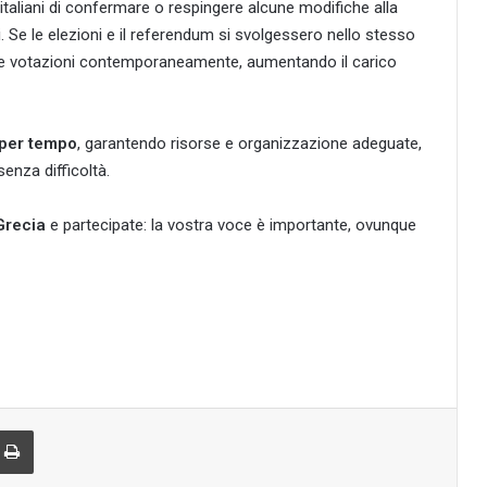
 italiani di confermare o respingere alcune modifiche alla
li. Se le elezioni e il referendum si svolgessero nello stesso
 le votazioni contemporaneamente, aumentando il carico
 per tempo
, garantendo risorse e organizzazione adeguate,
senza difficoltà.
Grecia
e partecipate: la vostra voce è importante, ovunque
r
via email
Print