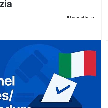
zia
AL
VOTO
03.08.2026
1 minuto di lettura
ELEZIONI COMITES 2026: GUIDA
on esistesse…
AL VOTO