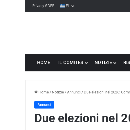
Privacy GDPR
EL
HOME
IL COMITES
NOTIZIE
RI
Home
/
Notizie
/
Annunci
/
Due elezioni nel 2026: Comi
Annunci
Se
Due elezioni nel 
il
Comites
non