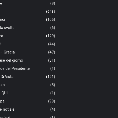
te
(8)
(643)
nci
(106)
ità svolte
(6)
ra
(129)
i
(44)
a – Grecia
(47)
ase del giorno
(31)
ce del Presidente
(1)
 Di Vista
(191)
nza
(5)
 QUI
(1)
pa
(98)
e notizie
(4)
orized
(3)