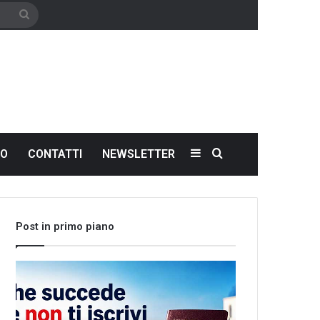
Cerca
Sidebar
Cerca
NO
CONTATTI
NEWSLETTER
Post in primo piano
Che
Let’s
succede
meet
se
the
non
world