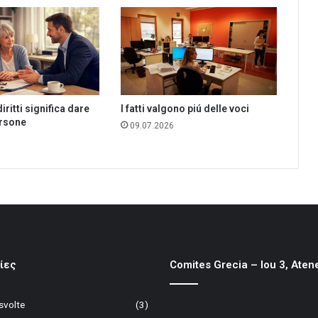
iritti significa dare
I fatti valgono piú delle voci
ersone
09.07.2026
ίες
Comites Grecia – Iou 3, Aten
 svolte
(3)