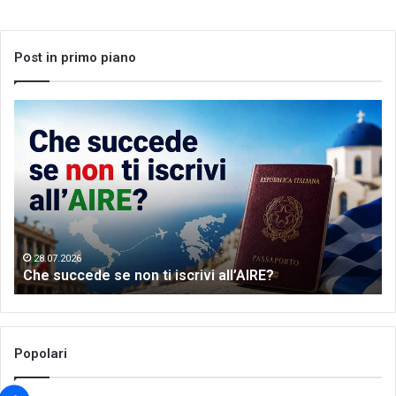
Post in primo piano
Che
Let
succede
me
se
th
non
wo
ti
of
iscrivi
Gr
all’AIRE?
da
28.07.2026
Che succede se non ti iscrivi all’AIRE?
Popolari