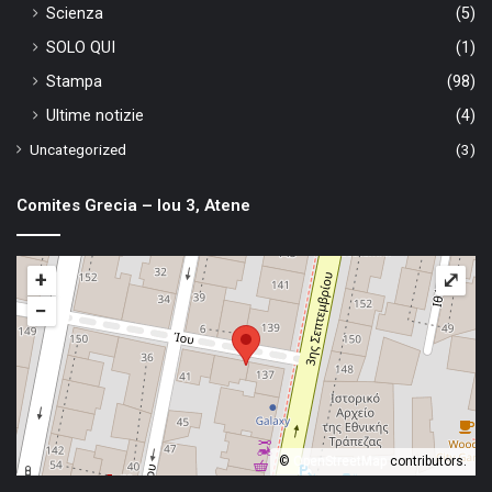
Scienza
(5)
SOLO QUI
(1)
Stampa
(98)
Ultime notizie
(4)
Uncategorized
(3)
Comites Grecia – Iou 3, Atene
+
⤢
−
©
OpenStreetMap
contributors.