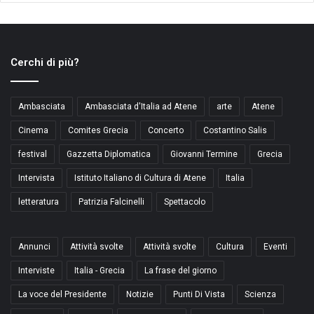
Cerchi di più?
Ambasciata
Ambasciata d'Italia ad Atene
arte
Atene
Cinema
Comites Grecia
Concerto
Costantino Salis
festival
Gazzetta Diplomatica
Giovanni Termine
Grecia
Intervista
Istituto Italiano di Cultura di Atene
Italia
letteratura
Patrizia Falcinelli
Spettacolo
Annunci
Attività svolte
Attività svolte
Cultura
Eventi
Interviste
Italia - Grecia
La frase del giorno
La voce del Presidente
Notizie
Punti Di Vista
Scienza