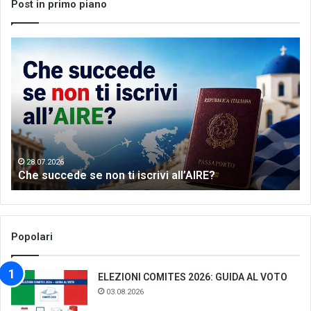
Post in primo piano
Che
Let
succede
me
se
th
non
wo
ti
of
iscrivi
Gr
all’AIRE?
da
28.07.2026
Che succede se non ti iscrivi all’AIRE?
Popolari
ELEZIONI COMITES 2026: GUIDA AL VOTO
03.08.2026