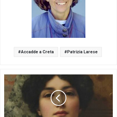
Accadde a Creta
Patrizia Larese
“Ipazia
tra
mito
e
storia”:
la
filosofia
incontra