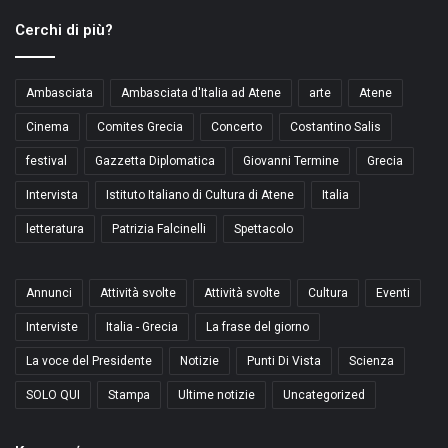
Cerchi di più?
Ambasciata
Ambasciata d'Italia ad Atene
arte
Atene
Cinema
Comites Grecia
Concerto
Costantino Salis
festival
Gazzetta Diplomatica
Giovanni Termine
Grecia
Intervista
Istituto Italiano di Cultura di Atene
Italia
letteratura
Patrizia Falcinelli
Spettacolo
Annunci
Attività svolte
Attività svolte
Cultura
Eventi
Interviste
Italia - Grecia
La frase del giorno
La voce del Presidente
Notizie
Punti Di Vista
Scienza
SOLO QUI
Stampa
Ultime notizie
Uncategorized