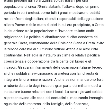
erano presenti dai 15 ai 22mila soldati italiani per una
popolazione di circa 70mila abitanti. Tuttavia, dopo un primo
periodo in cui i cretesi, come tutti i greci, mostrarono ostilità
nei confronti degli italiani, ritenuti responsabili dell’aggressione
al loro Paese e dello stato di crisi in cui era precipitato, a Creta
la situazione tra la popolazione e l’invasore italiano andò
migliorando. La politica di distribuzione di cibo condotta dal
generale Carta, comandante della Divisione Siena a Creta, evitò
la feroce carestia di cui furono vittime Atene e le altre città
continentali. Nell’isola si instaurò un clima di relativa pacifica
coesistenza e cooperazione tra la gente del luogo e gli
invasori. Gli scarsi rifornimenti delle guarnigioni italiane fecero
sì che i soldati si avvicinassero ai cretesi con la richiesta di
integrare le loro misere razioni. Anche se non mancarono furti
e ruberie da parte degli invasori, gran parte dei militari riuscì a
instaurare buone relazioni con i locali. La sera i giovani soldati
si presentavano alle case dei contadini e, mostrando immagini
sgualcite della mamma, della famiglia, della fidanzata,