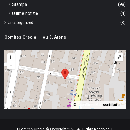
Stampa
(98)
Ultime notizie
(4)
Uncategorized
(3)
Comites Grecia – Iou 3, Atene
+
⤢
−
©
OpenStreetMap
contributors.
| Comites Grecia, © Copyright 2026, All Rights Reserved |