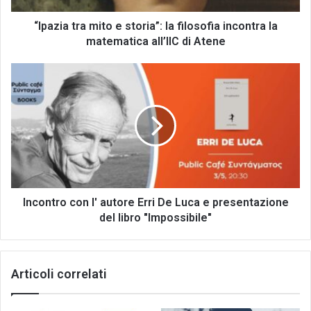
la
matematica
“Ipazia tra mito e storia”: la filosofia incontra la
all’IIC
matematica all’IIC di Atene
di
Atene
Incontro
con
l'
autore
Erri
De
Luca
e
presentazione
del
Incontro con l' autore Erri De Luca e presentazione
libro
del libro "Impossibile"
"Impossibile"
Articoli correlati