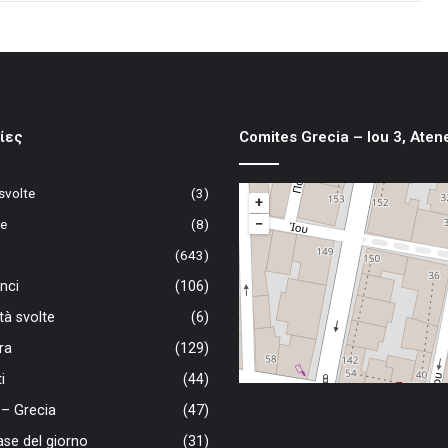
ίες
Comites Grecia – Iou 3, Aten
 svolte
(3)
+
−
te
(8)
(643)
nci
(106)
ità svolte
(6)
ra
(129)
i
(44)
a – Grecia
(47)
ase del giorno
(31)