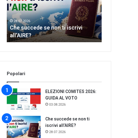
ti
of
iscrivi
Greek
all’AIRE?
dance
28.07.2026
28.07.2026
Che succede se non ti iscrivi
Let’s meet th
all’AIRE?
dance
Popolari
ELEZIONI COMITES 2026:
GUIDA AL VOTO
03.08.2026
Che succede se non ti
iscrivi all’AIRE?
28.07.2026