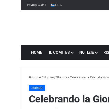
Privacy GDPR
EL
HOME
IL COMITES
NOTIZIE
RI
Home
/
Notizie
/
Stampa
/
Celebrando la Giornata Mond
Stampa
Se
Celebrando la Gio
il
Comites
non