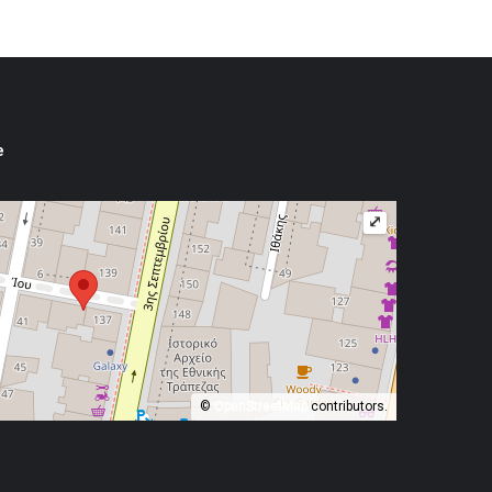
e
⤢
©
OpenStreetMap
contributors.