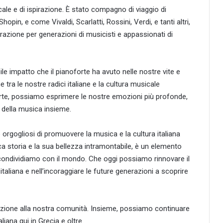
ale e di ispirazione. È stato compagno di viaggio di
in, e come Vivaldi, Scarlatti, Rossini, Verdi, e tanti altri,
irazione per generazioni di musicisti e appassionati di
bile impatto che il pianoforte ha avuto nelle nostre vite e
tra le nostre radici italiane e la cultura musicale
oforte, possiamo esprimere le nostre emozioni più profonde,
a della musica insieme.
orgogliosi di promuovere la musica e la cultura italiana
cca storia e la sua bellezza intramontabile, è un elemento
condividiamo con il mondo. Che oggi possiamo rinnovare il
aliana e nell’incoraggiare le future generazioni a scoprire
azione alla nostra comunità. Insieme, possiamo continuare
aliana qui in Grecia e oltre.