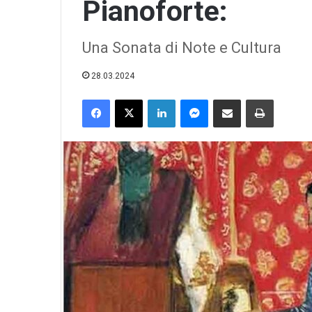
Pianoforte:
esistesse…
Una Sonata di Note e Cultura
23.07.2026
28.03.2024
Se il Comites n
Facebook
X
LinkedIn
Messenger
Condividi via email
Print