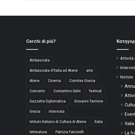
Cerchi di più?
Kατηγορ
Attività
Ambasciata
Intervis
Ambasciata d'Italia ad Atene
arte
Notizie
Atene
Cinema
Comites Grecia
Annu
Concerto
Costantino Salis
festival
Attiv
Gazzetta Diplomatica
Giovanni Termine
Cultu
Grecia
Intervista
Event
Istituto Italiano di Cultura di Atene
Italia
Itali
letteratura
Patrizia Falcinelli
La fr