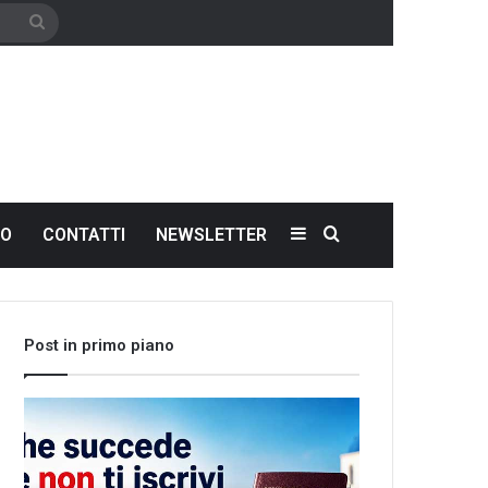
Cerca
Sidebar
Cerca
NO
CONTATTI
NEWSLETTER
Post in primo piano
Che
Let’s
succede
meet
se
the
non
world