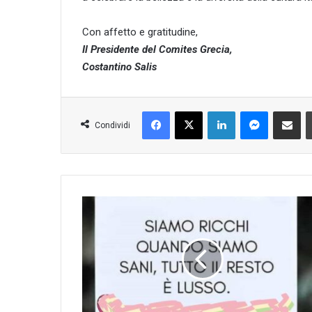
Con affetto e gratitudine,
Il Presidente del Comites Grecia,
Costantino Salis
Facebook
X
LinkedIn
Messenge
Condividi 
Condividi
Apprezza
la
tua
salute:
la
vera
ricchezza
della