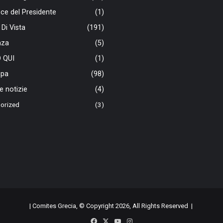
ce del Presidente
(1)
 Di Vista
(191)
nza
(5)
 QUI
(1)
pa
(98)
e notizie
(4)
orized
(3)
| Comites Grecia, © Copyright 2026, All Rights Reserved |
Facebook
X
YouTube
Instagram