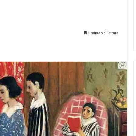
AL
VOTO
03.08.2026
ELEZIONI COMITES 2026: GUIDA
1 minuto di lettura
on esistesse…
AL VOTO