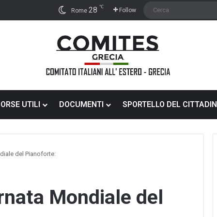
℃
28
Follow
Rome
SORSE UTILI
DOCUMENTI
SPORTELLO DEL CITTADI
iale del Pianoforte:
ELEZIONI
rnata Mondiale del
COMITES
2026:
GUIDA